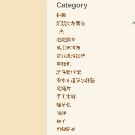
Category
拼圖
紙類文創商品
L夾
磁鐵胸章
萬用擦拭布
電競級滑鼠墊
零錢包
證件套/卡套
潛水布超吸水杯墊
電繡片
手工木雕
貓草包
服飾
襪子
包袋商品