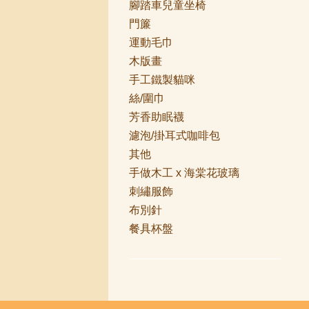
腳踏車兒童坐椅
門簾
運動毛巾
木版畫
手工鐵製貓咪
絲/圍巾
芳香助眠襪
濾泡/掛耳式咖啡包
其他
手做木工 x 海棠花玻璃
刺繡服飾
布別針
餐具杯盤