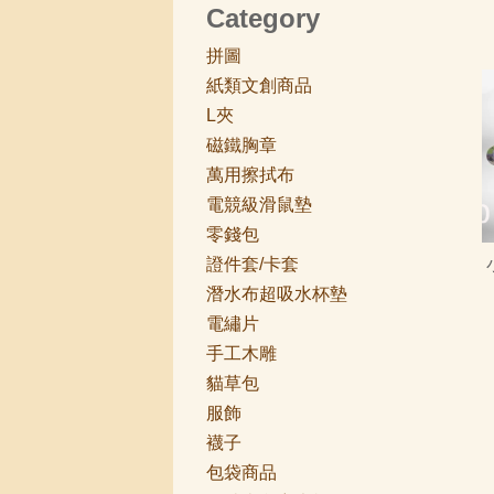
Category
拼圖
紙類文創商品
L夾
磁鐵胸章
萬用擦拭布
電競級滑鼠墊
零錢包
證件套/卡套
潛水布超吸水杯墊
電繡片
手工木雕
貓草包
服飾
襪子
包袋商品