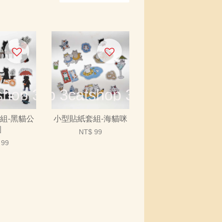
組-黑貓公
小型貼紙套組-海貓咪
園
NT$ 99
 99