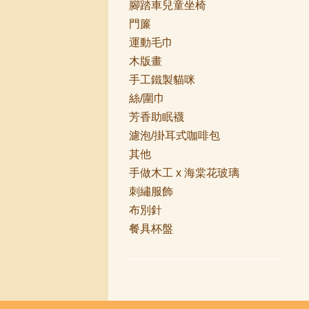
腳踏車兒童坐椅
門簾
運動毛巾
木版畫
手工鐵製貓咪
絲/圍巾
芳香助眠襪
濾泡/掛耳式咖啡包
其他
手做木工 x 海棠花玻璃
刺繡服飾
布別針
餐具杯盤