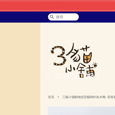
搜尋
›
首頁
三貓小舖動物造型貓咪釣魚木雕- 長頸鹿