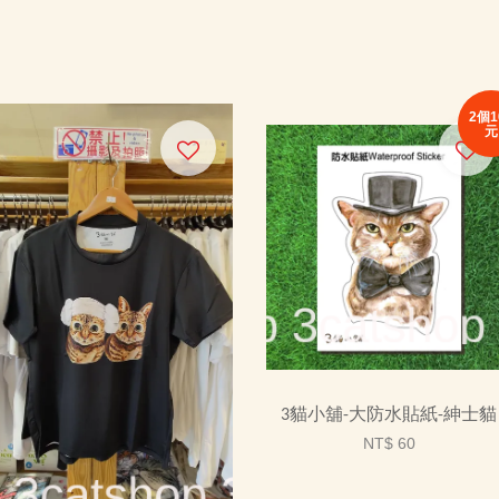
2個1
元
3貓小舖-大防水貼紙-紳士貓
NT$ 60