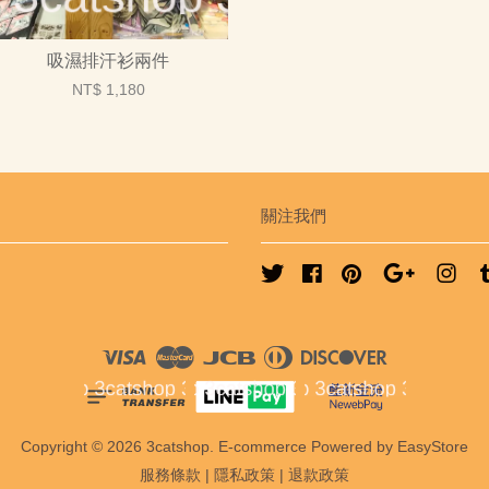
吸濕排汗衫兩件
NT$ 1,180
關注我們
Twitter
Facebook
Pinterest
Google
Ins
Visa
Master
JCB
Diners
Discover
Club
Copyright © 2026 3catshop. E-commerce Powered by
EasyStore
服務條款
|
隱私政策
|
退款政策