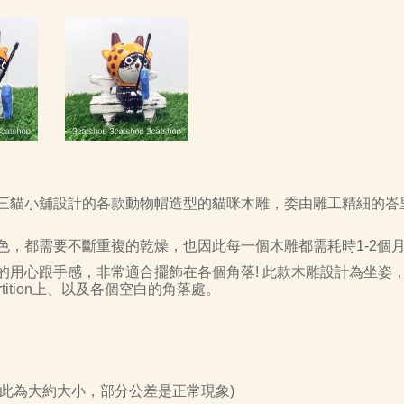
三貓小舖設計的各款動物帽造型的貓咪木雕，委由雕工精細的峇
色，都需要不斷重複的乾燥，也因此每一個木雕都需耗時
1-2
個
的用心跟手感，非常適合擺飾在各個角落
!
此款木雕設計為坐姿
tition
上、以及各個空白的角落處。
手工製作，此為大約大小，部分公差是正常現象)