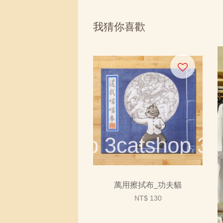
我猜你喜歡
萬用擦拭布_功夫貓
NT$ 130