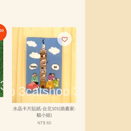
00
水晶卡片貼紙-台北101(插畫家:
貓小姐)
NT$ 60