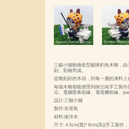
三貓小舖動物造型貓咪釣魚木雕，由
刻、彩繪而成。
從雕刻好的木頭，到每一層的漆料上
每個木雕都能感受到師父純手工製作
沿、電腦螢幕前緣、電視機前緣、
par
設計
:
三貓小舖
製作
:
峇里島
材料
:
南洋木
尺寸: 4.5cm(寬)* 8cm(高)(