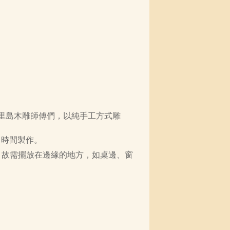
里島木雕師傅們，以純手工方式雕
月時間製作。
，故需擺放在邊緣的地方，如桌邊、窗