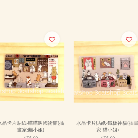
水晶卡片貼紙-喵喵叫國術館(插
水晶卡片貼紙-鐵板神貓(插
畫家:貓小姐)
家:貓小姐)