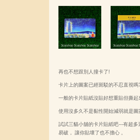
再也不想跟別人撞卡了!
卡片上的圖案已經斑駁的不忍直視嗎
一般的卡片貼紙沒貼好想重貼但撕起
使用沒多久不是黏性開始減弱就是圖
試試三貓小舖的卡片貼紙吧---有超
易破， 讓你貼壞了也不擔心 。