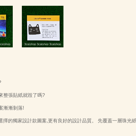
?
來整張貼紙就毀了嗎?
案漸漸剝落!
多選擇的獨家設計款圖案,更有良好的設計品質。 先覆蓋一層珠光紙