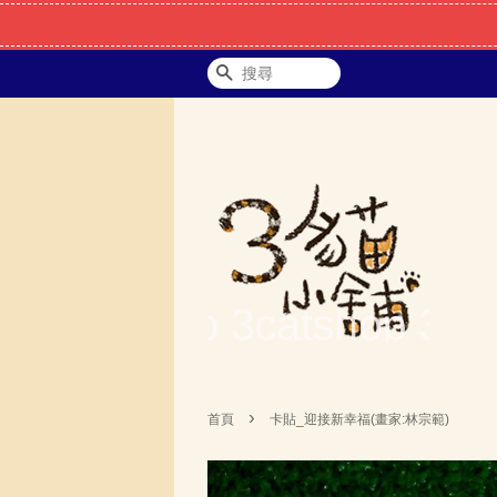
搜尋
›
首頁
卡貼_迎接新幸福(畫家:林宗範)