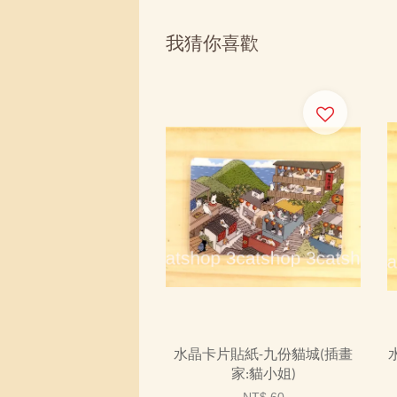
我猜你喜歡
水晶卡片貼紙-九份貓城(插畫
家:貓小姐)