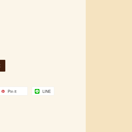
t
Pin it
LINE