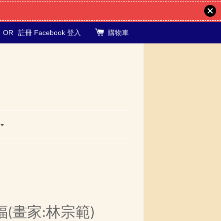
OR
註冊
Facebook 登入
購物車
(畫家:林宗範)