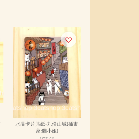
畫
水晶卡片貼紙-九份山城(插畫
家:貓小姐)