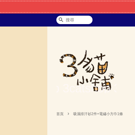
搜尋
›
首頁
吸濕排汗衫2件+電繡小方巾1條