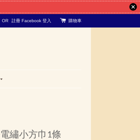
OR
註冊
Facebook 登入
購物車
+電繡小方巾1條