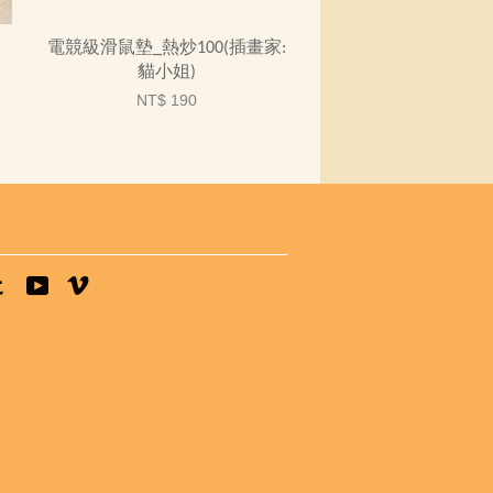
來
電競級滑鼠墊_熱炒100(插畫家:
貓小姐)
NT$ 190
tagram
Tumblr
YouTube
Vimeo