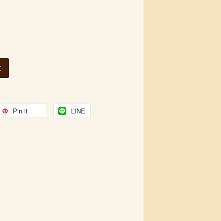
t
Pin it
LINE