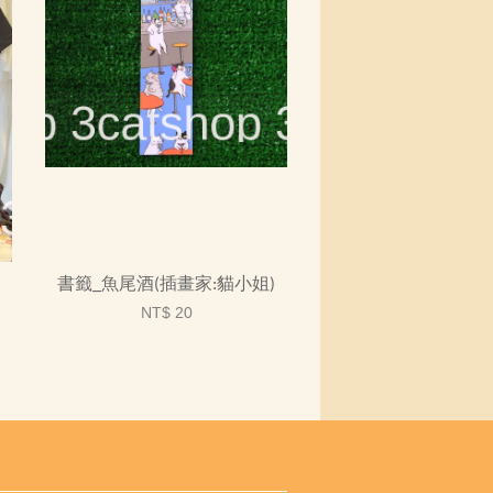
書籤_魚尾酒(插畫家:貓小姐)
NT$ 20