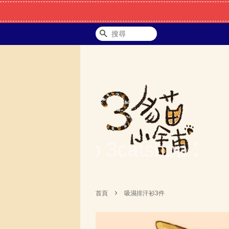
搜尋
›
首頁
吸濕排汗衫3件