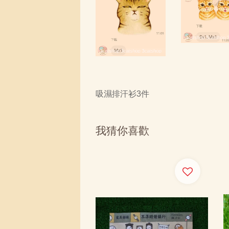
吸濕排汗衫3件
我猜你喜歡