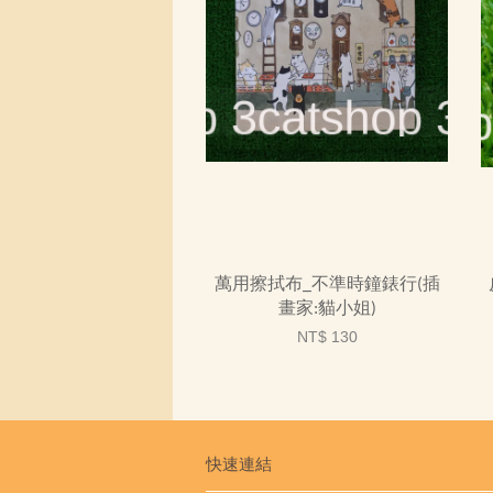
萬用擦拭布_不準時鐘錶行(插
畫家:貓小姐)
NT$ 130
快速連結