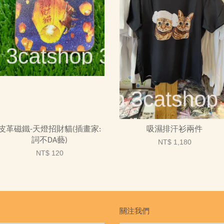
皮革磁鐵-天燈招財貓(插畫家:
吸濕排汗衫兩件
詞不DA藝)
NT$ 1,180
NT$ 120
關注我們