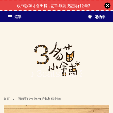
收到款項才會出貨，訂單確認後記得付款喔!
選單
購物車
›
首頁
圓形零錢包-旅行(插畫家:貓小姐)