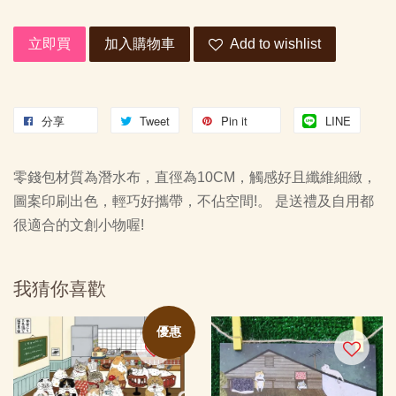
立即買
加入購物車
Add to wishlist
分享
Tweet
Pin it
LINE
零錢包材質為潛水布，直徑為10CM，觸感好且纖維細緻，
圖案印刷出色，輕巧好攜帶，不佔空間!。 是送禮及自用都
很適合的文創小物喔!
我猜你喜歡
優惠