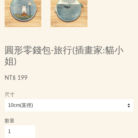
圓形零錢包-旅行(插畫家:貓小
姐)
NT$ 199
尺寸
數量