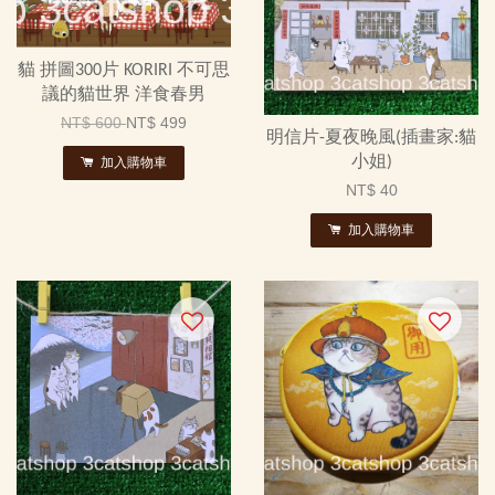
貓 拼圖300片 KORIRI 不可思
議的貓世界 洋食春男
NT$ 600
NT$ 499
明信片-夏夜晚風(插畫家:貓
小姐)
加入購物車
NT$ 40
加入購物車