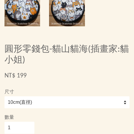
圓形零錢包-貓山貓海(插畫家:貓
小姐)
NT$ 199
尺寸
數量