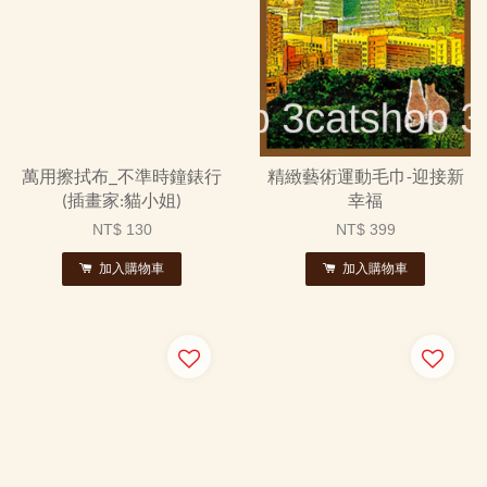
萬用擦拭布_不準時鐘錶行
精緻藝術運動毛巾-迎接新
(插畫家:貓小姐)
幸福
NT$ 130
NT$ 399
加入購物車
加入購物車