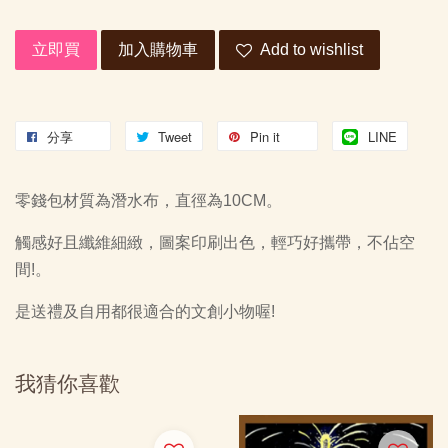
立即買
加入購物車
Add to wishlist
分享
Tweet
Pin it
LINE
零錢包材質為潛水布，直徑為10CM。
觸感好且纖維細緻，圖案印刷出色，輕巧好攜帶，不佔空
間!。
是送禮及自用都很適合的文創小物喔!
我猜你喜歡