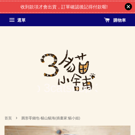
收到款項才會出貨，訂單確認後記得付款喔!
選單
購物車
›
首頁
圓形零錢包-貓山貓海(插畫家:貓小姐)