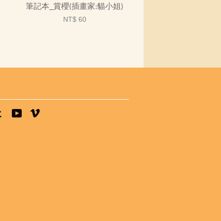
筆記本_賞櫻(插畫家:貓小姐)
NT$ 60
tagram
Tumblr
YouTube
Vimeo