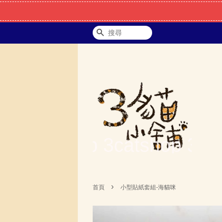
搜尋
›
首頁
小型貼紙套組-海貓咪