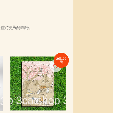
送禮時更顯得精緻。
2個100
元