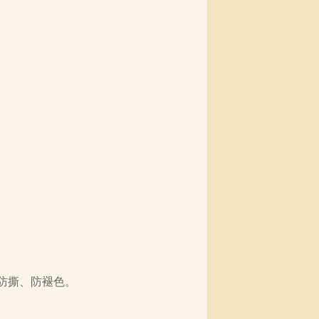
防撕、防褪色。