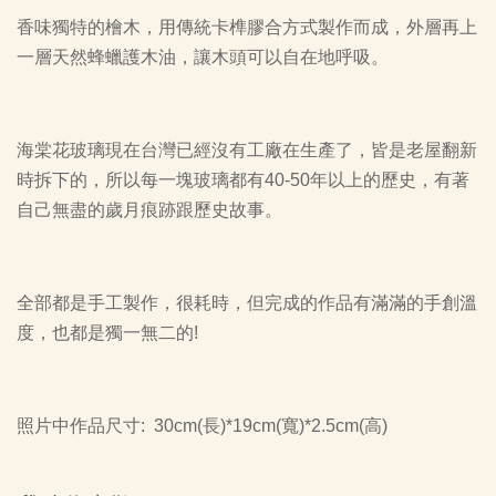
香味獨特的檜木，用傳統卡榫膠合方式製作而成，外層再上
一層天然蜂蠟護木油，讓木頭可以自在地呼吸。
海棠花玻璃現在台灣已經沒有工廠在生產了，皆是老屋翻新
時拆下的，所以每一塊玻璃都有40-50年以上的歷史，有著
自己無盡的歲月痕跡跟歷史故事。
全部都是手工製作，很耗時，但完成的作品有滿滿的手創溫
度，也都是獨一無二的!
照片中作品尺寸: 30cm(長)*19cm(寬)*2.5cm(高)