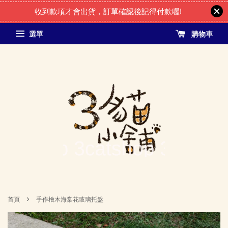
收到款項才會出貨，訂單確認後記得付款喔!
選單
購物車
›
首頁
手作檜木海棠花玻璃托盤