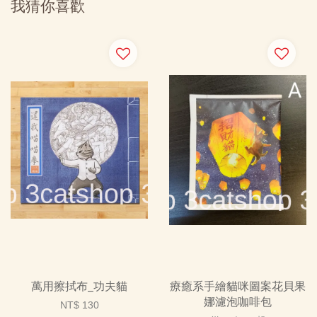
我猜你喜歡
萬用擦拭布_功夫貓
療癒系手繪貓咪圖案花貝果
娜濾泡咖啡包
NT$ 130