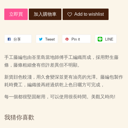
立即買
加入購物車
Add to wishlist
分享
Tweet
Pin it
LINE
手工藤編包由峇里島當地師傅手工編織而成，採用野生藤
條，藤條粗細會有些許差異但不明顯。
新貨顔色較淺，用久會變深並更有油亮的光澤。藤編包製作
耗時費工，編織後再經過烘乾上色日曬方可完成，
每一個都很堅固耐用，可以使用很長時間。美觀又時尚!
我猜你喜歡