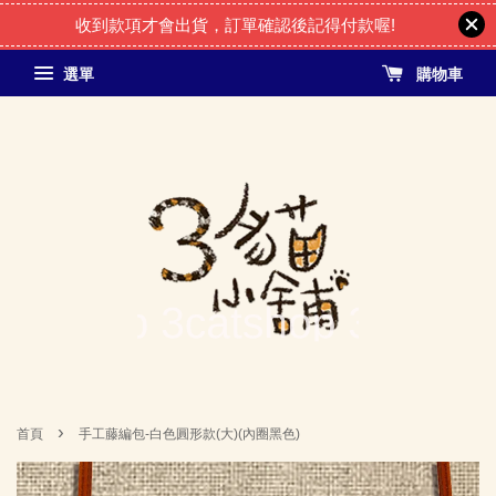
收到款項才會出貨，訂單確認後記得付款喔!
選單
購物車
›
首頁
手工藤編包-白色圓形款(大)(內圈黑色)