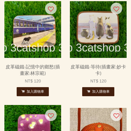
皮革磁鐵-記憶中的鄉愁(插
皮革磁鐵-等待(插畫家:妙卡
畫家:林宗範)
卡)
NT$ 120
NT$ 120
加入購物車
加入購物車