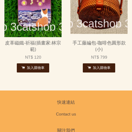
皮革磁鐵-祈福(插畫家:林宗
手工藤編包-咖啡色圓形款
範)
(小)
NT$ 120
NT$ 799
加入購物車
加入購物車
快速連結
Contact us
關注我們