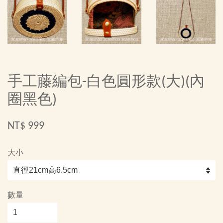
手工藤編包-白色圓形款(大)(內
圈黑色)
NT$ 999
大小
數量