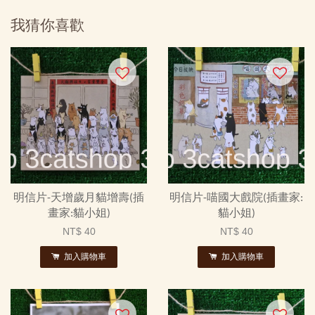
我猜你喜歡
明信片-天增歲月貓增壽(插
明信片-喵國大戲院(插畫家:
畫家:貓小姐)
貓小姐)
NT$ 40
NT$ 40
加入購物車
加入購物車