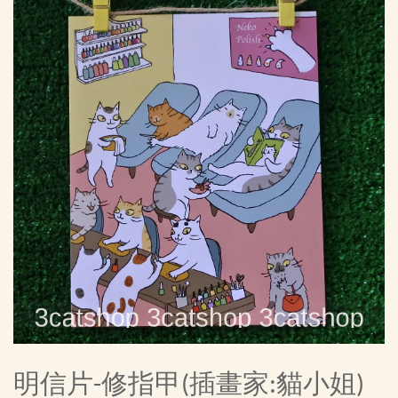
明信片-修指甲(插畫家:貓小姐)