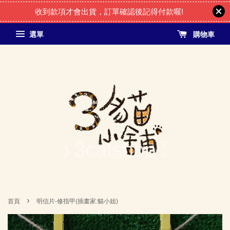
收到款項才會出貨，訂單確認後記得付款喔!
選單
購物車
›
首頁
明信片-修指甲(插畫家:貓小姐)