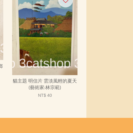
鄉
貓主題 明信片 雲淡風輕的夏天
(藝術家:林宗範)
NT$ 40