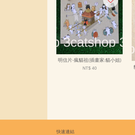
明信片-瘋貓祖(插畫家:貓小姐)
NT$ 40
快速連結