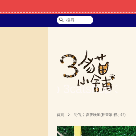
搜尋
›
首頁
明信片-夏夜晚風(插畫家:貓小姐)