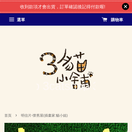
收到款項才會出貨，訂單確認後記得付款喔!
選單
購物車
›
首頁
明信片-懷舊屋(插畫家:貓小姐)