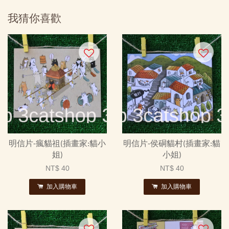
我猜你喜歡
明信片-瘋貓祖(插畫家:貓小
明信片-侯硐貓村(插畫家:貓
姐)
小姐)
NT$ 40
NT$ 40
加入購物車
加入購物車