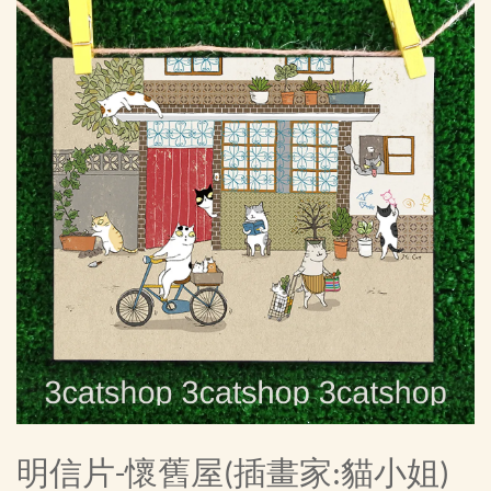
明信片-懷舊屋(插畫家:貓小姐)