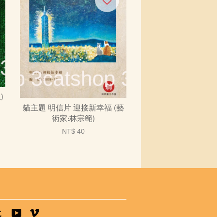
)
貓主題 明信片 迎接新幸福 (藝
術家:林宗範)
NT$ 40
tagram
Tumblr
YouTube
Vimeo