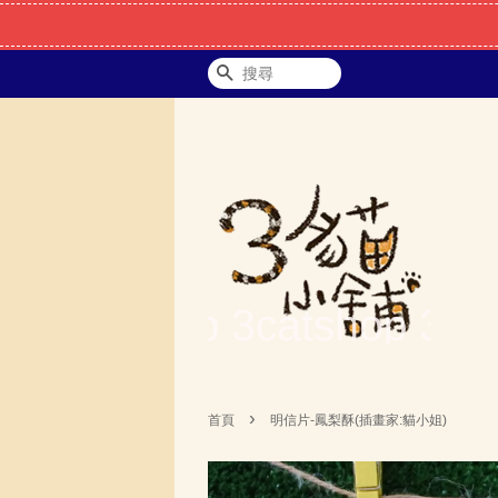
搜尋
›
首頁
明信片-鳳梨酥(插畫家:貓小姐)