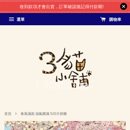
收到款項才會出貨，訂單確認後記得付款喔!
選單
購物車
›
首頁
春風滿面 福氣圓滿 520片拼圖