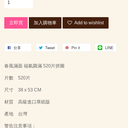
立即買
加入購物車
Add to wishlist
分享
Tweet
Pin it
LINE
春風滿面 福氣圓滿 520片拼圖
片數
520片
尺寸
38 x 53 CM
材質
高級進口厚紙版
產地
台灣
警告注意事項：