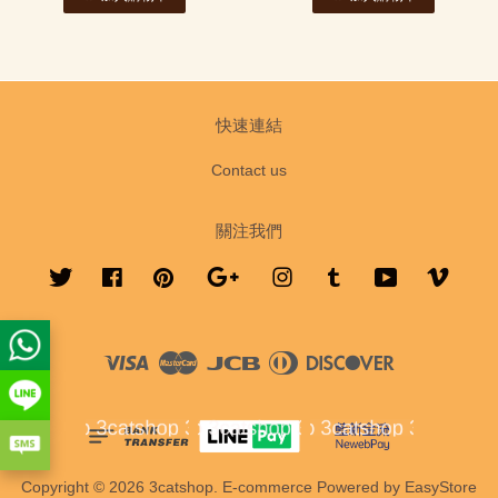
快速連結
Contact us
關注我們
Twitter
Facebook
Pinterest
Google
Instagram
Tumblr
YouTube
Vimeo
Visa
Master
JCB
Diners
Discover
Club
Copyright © 2026 3catshop. E-commerce Powered by
EasyStore