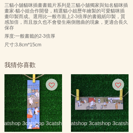
三貓小舖貓咪插畫書籤片系列是三貓小舖獨家與知名貓咪插
畫家
-
貓小姐合作開發，精選貓小姐歷年繪製的可愛貓咪插
畫印製而成。選用比一般市面上
2-3
倍厚的書籤紙印製，質
感加倍，而且放久也不會發生兩側翹曲的現象，更適合長久
保存
厚度
:
一般書籤的
2-3
倍厚
尺寸
:3.8cm*15cm
我猜你喜歡