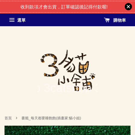
收到款項才會出貨，訂單確認後記得付款喔!
選單
購物車
›
首頁
書籤_每天都要睡飽飽(插畫家:貓小姐)