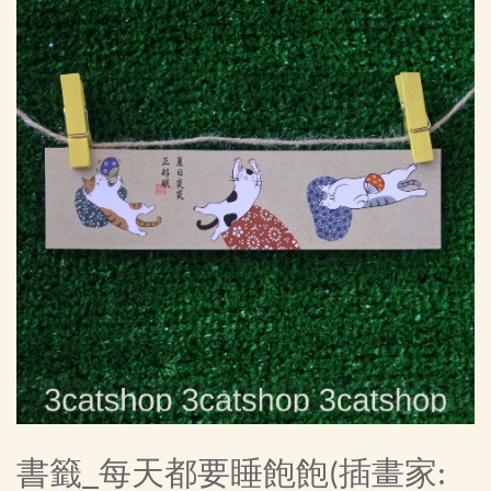
書籤_每天都要睡飽飽(插畫家: