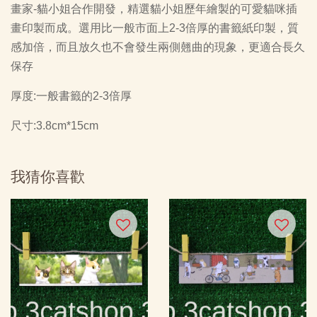
畫家-貓小姐合作開發，精選貓小姐歷年繪製的可愛貓咪插
畫印製而成。選用比一般市面上2-3倍厚的書籤紙印製，質
感加倍，而且放久也不會發生兩側翹曲的現象，更適合長久
保存
厚度:一般書籤的2-3倍厚
尺寸:3.8cm*15cm
我猜你喜歡