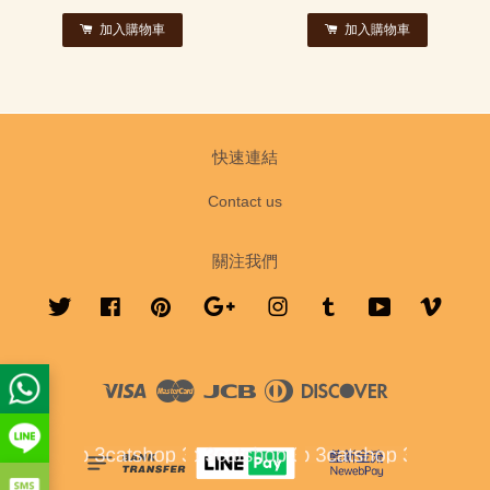
加入購物車
加入購物車
快速連結
Contact us
關注我們
Twitter
Facebook
Pinterest
Google
Instagram
Tumblr
YouTube
Vimeo
Visa
Master
JCB
Diners
Discover
Club