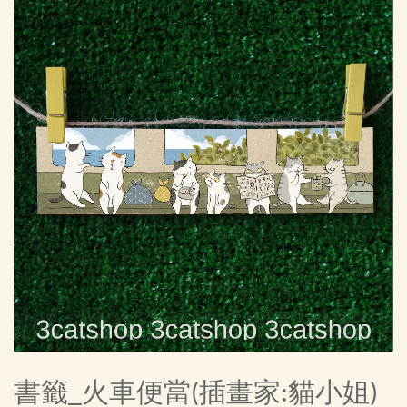
書籤_火車便當(插畫家:貓小姐)