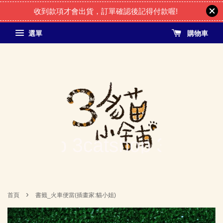
收到款項才會出貨，訂單確認後記得付款喔!
選單
購物車
›
首頁
書籤_火車便當(插畫家:貓小姐)