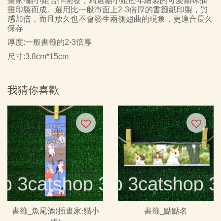
畫家
-
貓小姐合作開發，精選貓小姐歷年繪製的可愛貓咪插
畫印製而成。選用比一般市面上
2-3
倍厚的書籤紙印製，質
感加倍，而且放久也不會發生兩側翹曲的現象，更適合長久
保存
厚度
:
一般書籤的
2-3
倍厚
尺寸
:3.8cm*15cm
我猜你喜歡
書籤_魚尾酒(插畫家:貓小
書籤_點點名