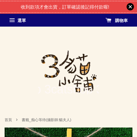
收到款項才會出貨，訂單確認後記得付款喔!
選單
購物車
›
首頁
書籤_痴心等待(攝影師:貓夫人)