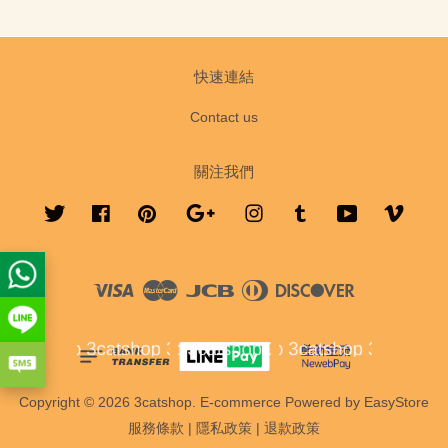
快速連結
Contact us
關注我們
Twitter
Facebook
Pinterest
Google
Instagram
Tumblr
YouTube
Vimeo
Visa
Master
JCB
Diners
Discover
Club
Copyright © 2026 3catshop. E-commerce Powered by
EasyStore
服務條款
|
隱私政策
|
退款政策