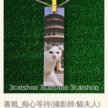
書籤_痴心等待(攝影師:貓夫人)