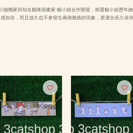
小舖獨家與知名貓咪插畫家-貓小姐合作開發，精選貓小姐歷年
，質感加倍，而且放久也不會發生兩側翹曲的現象，更適合長久保