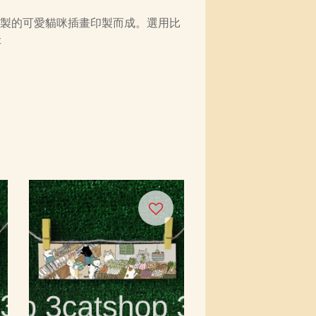
繪製的可愛貓咪插畫印製而成。選用比
存