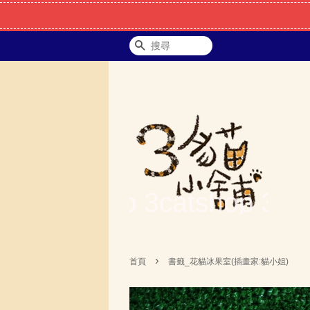
搜尋
›
首頁
書籤_花貓冰果室(插畫家:貓小姐)