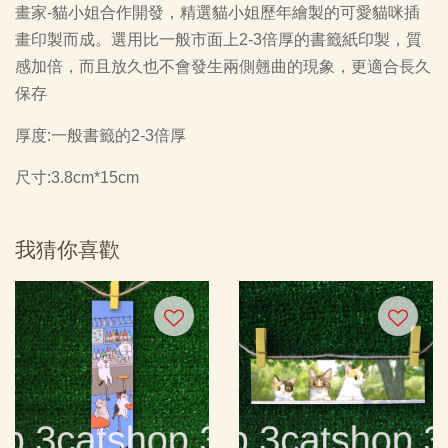
畫家-貓小姐合作開發，精選貓小姐歷年繪製的可愛貓咪插
畫印製而成。選用比一般市面上2-3倍厚的書籤紙印製，質
感加倍，而且放久也不會發生兩側翹曲的現象，更適合長久
保存
厚度:一般書籤的2-3倍厚
尺寸:3.8cm*15cm
我猜你喜歡