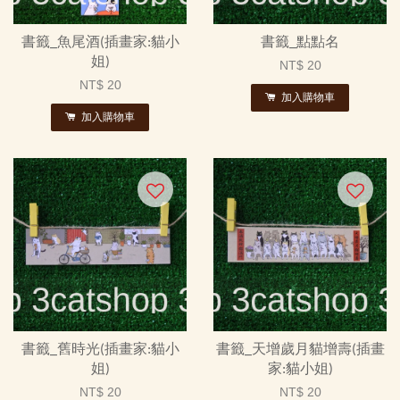
書籤_魚尾酒(插畫家:貓小
書籤_點點名
姐)
NT$ 20
NT$ 20
加入購物車
加入購物車
書籤_舊時光(插畫家:貓小
書籤_天增歲月貓增壽(插畫
姐)
家:貓小姐)
NT$ 20
NT$ 20