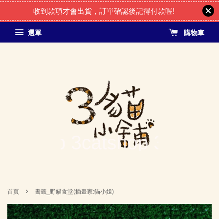
收到款項才會出貨，訂單確認後記得付款喔!
選單
購物車
›
首頁
書籤_野貓食堂(插畫家:貓小姐)