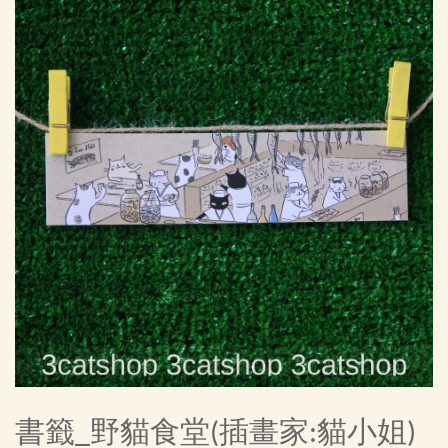
書籤_野貓食堂(插畫家:貓小姐)