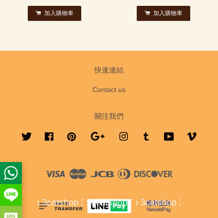
加入購物車
加入購物車
快速連結
Contact us
關注我們
Twitter
Facebook
Pinterest
Google
Instagram
Tumblr
YouTube
Vimeo
Visa
Master
JCB
Diners
Discover
Club