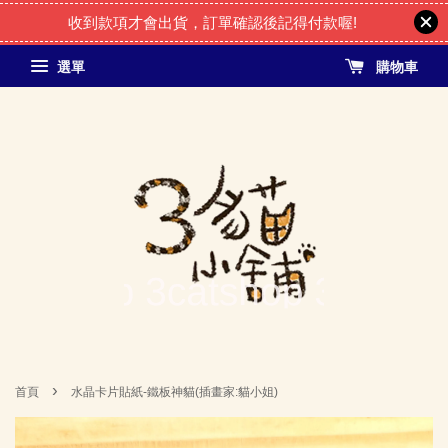
收到款項才會出貨，訂單確認後記得付款喔!
選單
購物車
›
首頁
水晶卡片貼紙-鐵板神貓(插畫家:貓小姐)