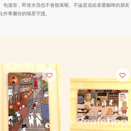
、包溫壺，即使水洗也不會脫落喔。不論是送給喜愛貓咪的朋友
化作專屬你的喵星守護。