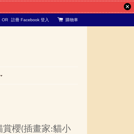
OR
註冊
Facebook 登入
購物車
貓賞櫻(插畫家:貓小