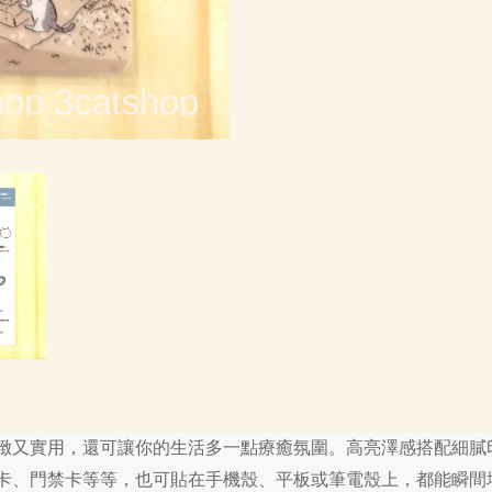
緻又實用，還可讓你的生活多一點療癒氛圍。高亮澤感搭配細膩
卡、門禁卡等等，也可貼在手機殼、平板或筆電殼上，都能瞬間