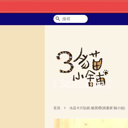
搜尋
›
首頁
水晶卡片貼紙-貓賞櫻(插畫家:貓小姐)