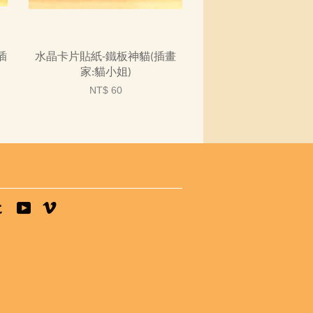
插
水晶卡片貼紙-鐵板神貓(插畫
家:貓小姐)
NT$ 60
tagram
Tumblr
YouTube
Vimeo