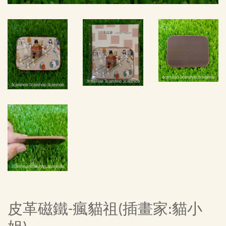
皮革磁鐵-瘋貓祖(插畫家:貓小