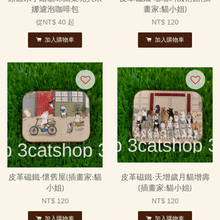
娜濾泡咖啡包
畫家:貓小姐)
從
NT$ 40
起
NT$ 120
加入購物車
加入購物車
皮革磁鐵-懷舊屋(插畫家:貓
皮革磁鐵-天增歲月貓增壽
小姐)
(插畫家:貓小姐)
NT$ 120
NT$ 120
加入購物車
加入購物車