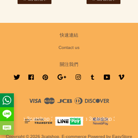
快速連結
Contact us
關注我們
Twitter
Facebook
Pinterest
Google
Instagram
Tumblr
YouTube
Vimeo
Visa
Master
JCB
Diners
Discover
Club
Copyright © 2026 3catshop. E-commerce Powered by
EasyStore