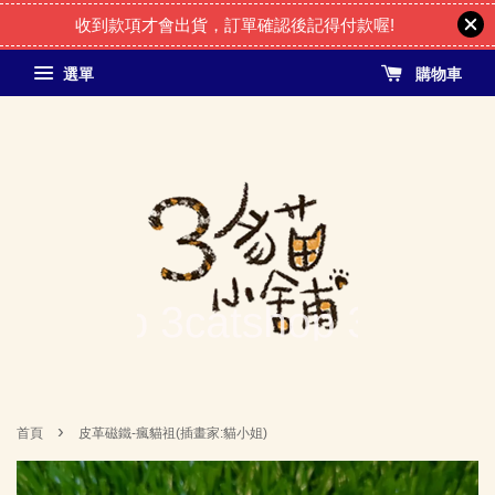
收到款項才會出貨，訂單確認後記得付款喔!
選單
購物車
›
首頁
皮革磁鐵-瘋貓祖(插畫家:貓小姐)