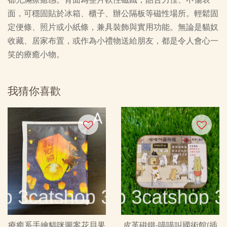
面，可穩固貼於冰箱、櫃子、辦公隔板等磁性場所。輕鬆固
定便條、照片或小紙條，兼具裝飾與實用功能。無論是貓奴
收藏、居家布置，或作為小禮物送給朋友，都是令人會心一
笑的療癒小物。
我猜你喜歡
療癒系手繪貓咪圖案花貝果
皮革磁鐵-喵喵叫國術館(插