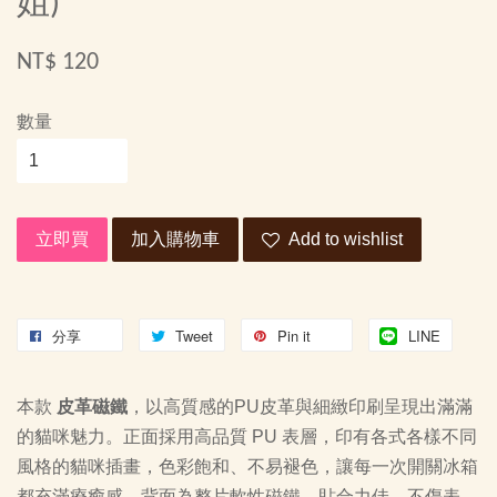
姐)
NT$ 120
數量
立即買
加入購物車
Add to wishlist
分享
Tweet
Pin it
LINE
本款
皮革磁鐵
，以高質感的PU皮革與細緻印刷呈現出滿滿
的貓咪魅力。正面採用高品質 PU 表層，印有各式各樣不同
風格的貓咪插畫，色彩飽和、不易褪色，讓每一次開關冰箱
都充滿療癒感。背面為整片軟性磁鐵，貼合力佳、不傷表