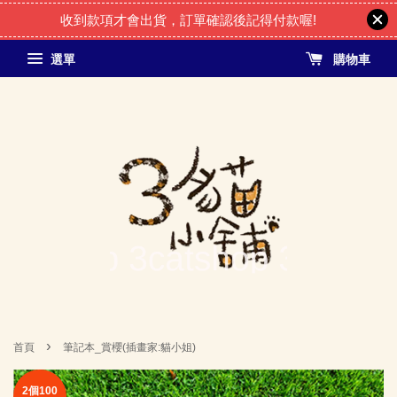
收到款項才會出貨，訂單確認後記得付款喔!
選單
購物車
›
首頁
筆記本_賞櫻(插畫家:貓小姐)
2個100