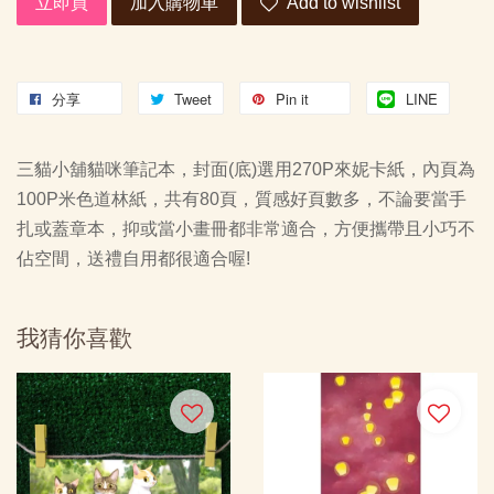
立即買
加入購物車
Add to wishlist
分享
Tweet
Pin it
LINE
三貓小舖貓咪筆記本，封面(底)選用270P來妮卡紙，內頁為
100P米色道林紙，共有80頁，質感好頁數多，不論要當手
扎或蓋章本，抑或當小畫冊都非常適合，方便攜帶且小巧不
佔空間，送禮自用都很適合喔!
我猜你喜歡