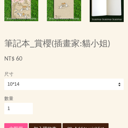
筆記本_賞櫻(插畫家:貓小姐)
NT$ 60
尺寸
數量