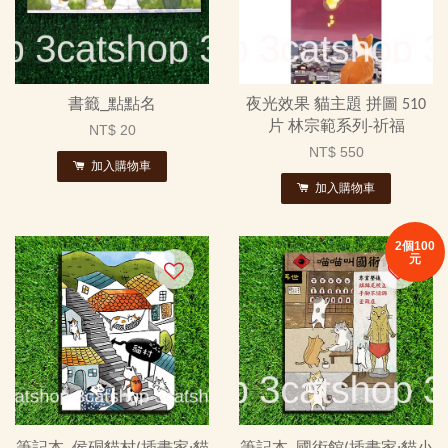
書籤_點點名
夜光效果 貓主題 拼圖 510
片 林宗範系列-祈福
NT$ 20
NT$ 550
加入購物車
加入購物車
2個100
元