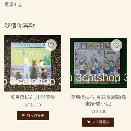
重量:6克
我猜你喜歡
萬用擦拭布_山野等待
萬用擦拭布_春花電髮院(插
畫家:貓小姐)
NT$ 130
NT$ 130
加入購物車
加入購物車