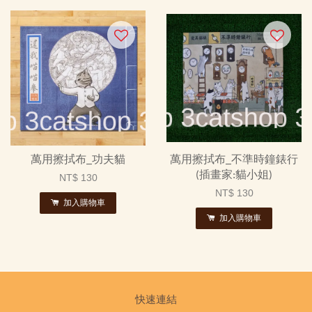
萬用擦拭布_功夫貓
萬用擦拭布_不準時鐘錶行
(插畫家:貓小姐)
NT$ 130
NT$ 130
加入購物車
加入購物車
快速連結