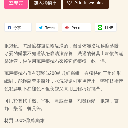
立即買
加入購物車
Add to wishlist
分享
Tweet
Pin it
LINE
眼鏡鏡片怎麼擦都還是霧濛濛的，螢幕佈滿指紋越擦越髒，
珍愛的樂器不知道該怎麼清潔保養，洗過的餐具上頭依舊滿
是油污，快使用萬用擦拭布來將它們擦得一乾二淨。
萬用擦拭布僅有頭髮1/200的超細纖維，有獨特的三角錐形
纖維，能輕鬆帶走髒汙，水洗後還可重複使用，轉印技術使
色彩鮮明不易褪色不但美觀又實用且輕巧好攜帶。
可用於擦拭手機、平板、電腦螢幕，相機鏡頭，眼鏡，首
飾，樂器，餐具等。
材質:100%聚酯纖維