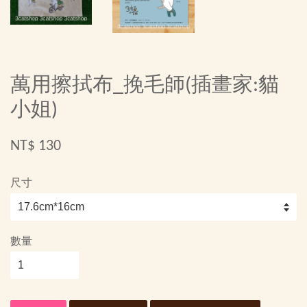
萬用擦拭布_挽毛師(插畫家:貓
小姐)
NT$ 130
尺寸
數量