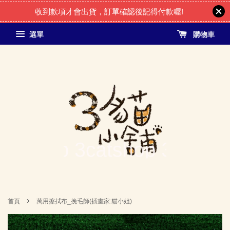
收到款項才會出貨，訂單確認後記得付款喔!
選單
購物車
›
首頁
萬用擦拭布_挽毛師(插畫家:貓小姐)