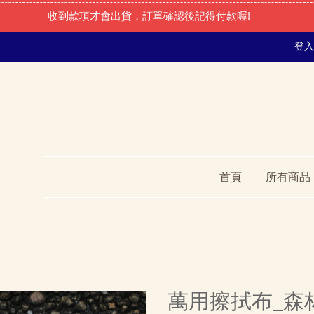
收到款項才會出貨，訂單確認後記得付款喔!
登入
首頁
所有商品
萬用擦拭布_森