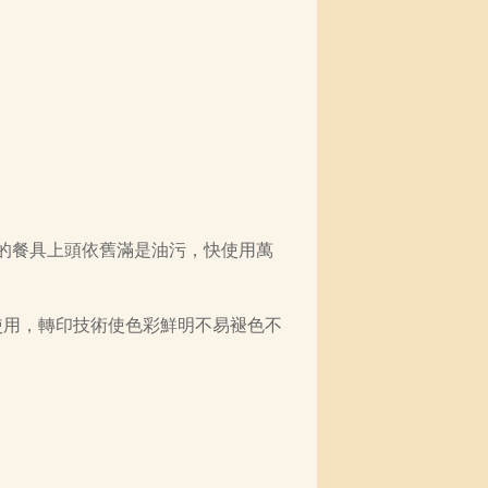
的餐具上頭依舊滿是油污，快使用萬
使用，轉印技術使色彩鮮明不易褪色不