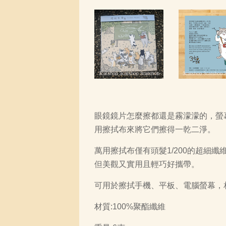
眼鏡鏡片怎麼擦都還是霧濛濛的，螢
用擦拭布來將它們擦得一乾二淨。
萬用擦拭布僅有頭髮1/200的超
但美觀又實用且輕巧好攜帶。
可用於擦拭手機、平板、電腦螢幕，
材質:100%聚酯纖維