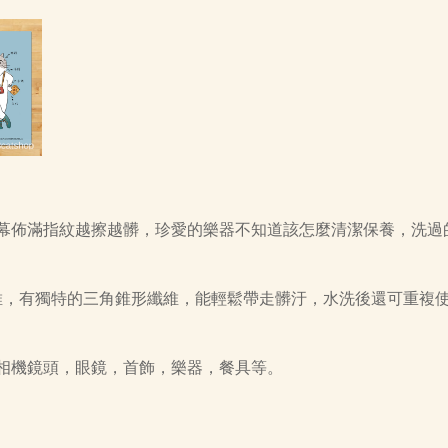
幕佈滿指紋越擦越髒，珍愛的樂器不知道該怎麼清潔保養，洗過
細纖維，有獨特的三角錐形纖維，能輕鬆帶走髒汙，水洗後還可重複
相機鏡頭，眼鏡，首飾，樂器，餐具等。