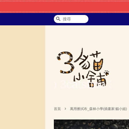
搜尋
›
首頁
萬用擦拭布_森林小學(插畫家:貓小姐)