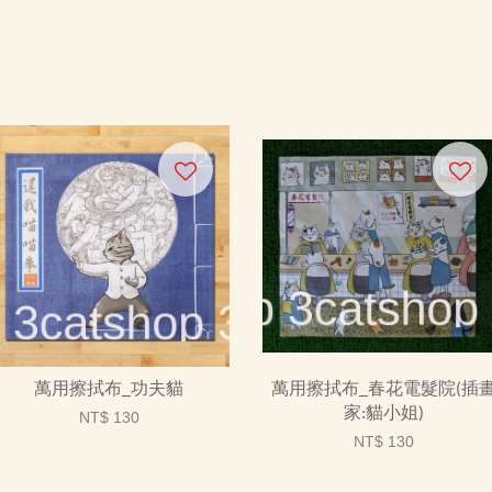
萬用擦拭布_功夫貓
萬用擦拭布_春花電髮院(插
家:貓小姐)
NT$ 130
NT$ 130