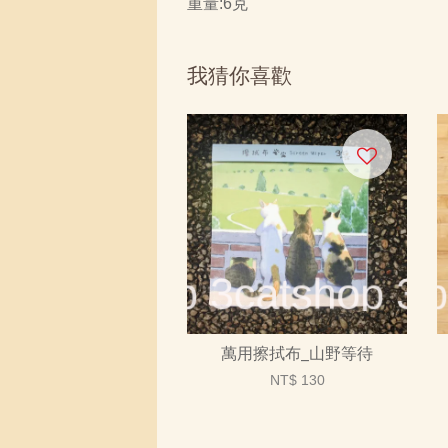
重量:6克
我猜你喜歡
萬用擦拭布_山野等待
NT$ 130