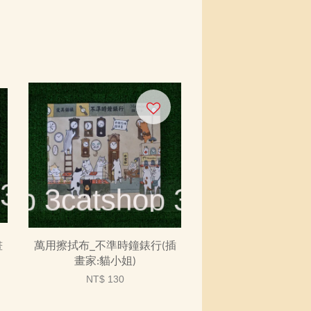
畫
萬用擦拭布_不準時鐘錶行(插
畫家:貓小姐)
NT$ 130