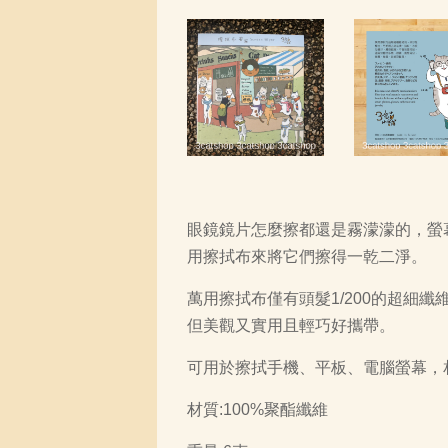
眼鏡鏡片怎麼擦都還是霧濛濛的，螢
用擦拭布來將它們擦得一乾二淨。
萬用擦拭布僅有頭髮1/200的超
但美觀又實用且輕巧好攜帶。
可用於擦拭手機、平板、電腦螢幕，
材質:100%聚酯纖維