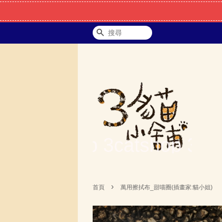
搜尋
›
首頁
萬用擦拭布_甜喵圈(插畫家:貓小姐)