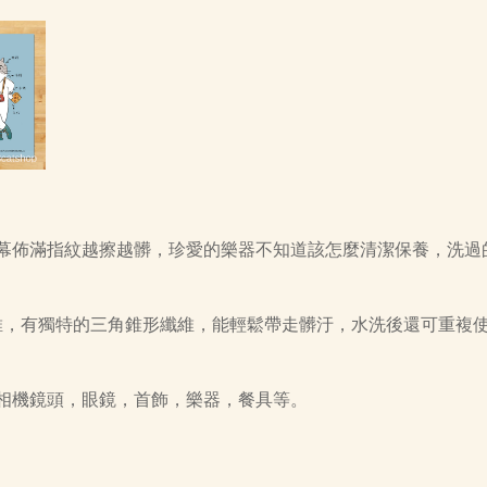
幕佈滿指紋越擦越髒，珍愛的樂器不知道該怎麼清潔保養，洗過
細纖維，有獨特的三角錐形纖維，能輕鬆帶走髒汙，水洗後還可重複
相機鏡頭，眼鏡，首飾，樂器，餐具等。