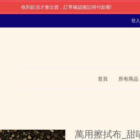
收到款項才會出貨，訂單確認後記得付款喔!
登入
首頁
所有商品
萬用擦拭布_甜喵