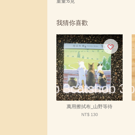
重量:6克
我猜你喜歡
萬用擦拭布_山野等待
NT$ 130