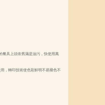
的餐具上頭依舊滿是油污，快使用萬
使用，轉印技術使色彩鮮明不易褪色不