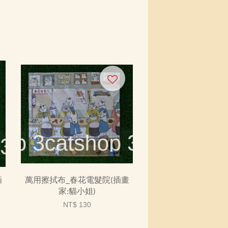
插
萬用擦拭布_春花電髮院(插畫
家:貓小姐)
NT$ 130