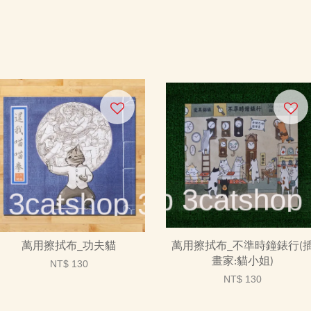
萬用擦拭布_功夫貓
萬用擦拭布_不準時鐘錶行(
畫家:貓小姐)
NT$ 130
NT$ 130