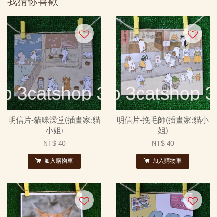
我猜你喜歡
明信片-貓咪澡堂(插畫家:貓
明信片-挽毛師(插畫家:貓小
小姐)
姐)
NT$ 40
NT$ 40
加入購物車
加入購物車