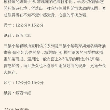
種精煉的繪圖手法, 將瑰麗的色調輕柔化，呈現出寧靜而悠
閒的旅遊心境，營造出一種寂靜無聲和閒情逸致的氛圍，喚
起觀賞者在不知不覺中感受身、心靈的平衡放鬆。
尺寸：12公分X 15公分
紙質：銅西卡紙
三貓小舖貓咪插畫明信片系列是三貓小舖獨家與知名貓咪插
畫家-貓小姐合作開發，精選貓小姐歷年繪製的可愛貓咪插
畫印製而成。選用比一般市面上2-3倍厚的明信片紙印製，
質感加倍，而且放久也不會發生兩側翹曲的現象，更適合長
久保存。
尺寸：12公分X 15公分
紙質：銅西卡紙