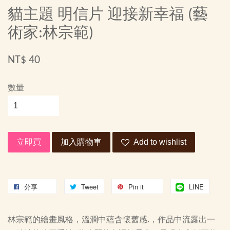
貓主題 明信片 迎接新幸福 (藝
術家:林宗範)
NT$ 40
數量
立即買
加入購物車
Add to wishlist
分享
Tweet
Pin it
LINE
林宗範的繪畫風格，溫潤中蘊含懷舊感.，作品中流露出一