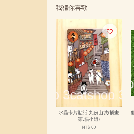
我猜你喜歡
水晶卡片貼紙-九份山城(插畫
家:貓小姐)
NT$ 60