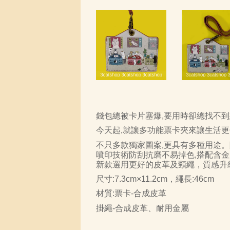
錢包總被卡片塞爆
,
要用時卻總找不到
今天起
,
就讓多功能票卡夾來讓生活更
不只多款獨家圖案
,
更具有多種用途。
噴印技術防刮抗磨不易掉色
,
搭配含金
新款選用更好的皮革及頸繩，質感升
尺寸
:7.3cm×11.2cm
，繩長
:46cm
材質
:
票卡
-
合成皮革
掛繩
-
合成皮革、耐用金屬