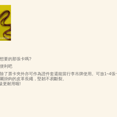
想要的那張卡嗎
?
便利吧
除了票卡夾外亦可作為證件套還能當行李吊牌使用。可放
1~4
張
屬掛鉤的皮革長繩，堅韌不易斷裂。
級更耐用喔
!