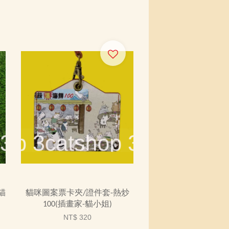
貓
貓咪圖案票卡夾/證件套-熱炒
100(插畫家-貓小姐)
NT$ 320