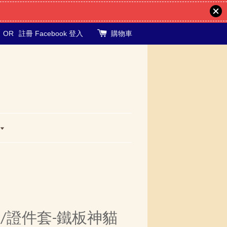
OR
註冊
Facebook 登入
購物車
/證件套-鐵板神貓