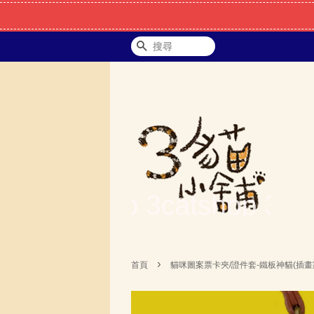
搜尋
›
首頁
貓咪圖案票卡夾/證件套-鐵板神貓(插畫