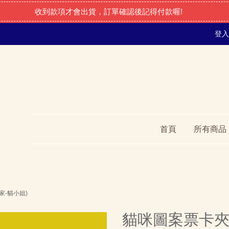
收到款項才會出貨，訂單確認後記得付款喔!
登入
首頁
所有商品
家-貓小姐)
貓咪圖案票卡夾