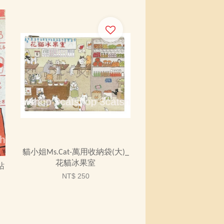
貓小姐Ms.Cat-萬用收納袋(大)_
花貓冰果室
站
NT$ 250