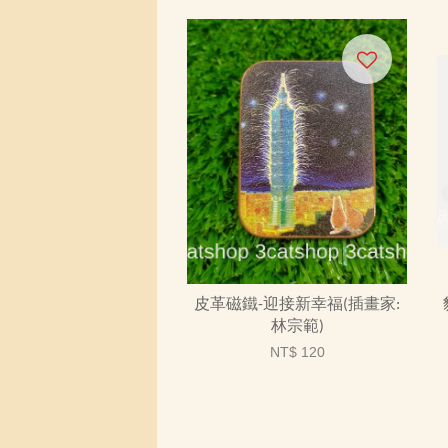
皮革磁鐵-迎接新幸福(插畫家:
林宗範)
NT$ 120