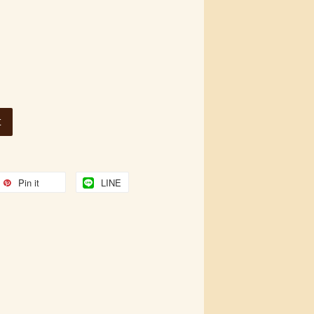
t
Pin it
LINE