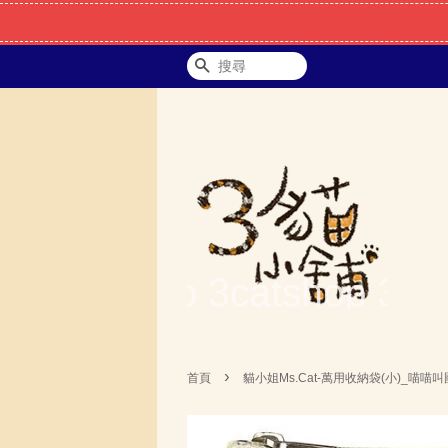
搜尋
›
首頁
貓小姐Ms.Cat-萬用收納袋(小)_喵喵