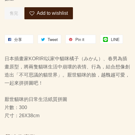
Add to wishlist
售完
分享
Tweet
Pin it
LINE
日本插畫家KORIRI以家中貓咪橘子（みかん）、春男為插
畫原型，將兩隻貓咪生活中崩壞的表情、行為，結合想像創
造出「不可思議的貓世界」。厭世貓咪的臉，越醜越可愛，
一起來拼拼圖吧！
厭世貓咪的日常生活紙質拼圖
片數：300
尺寸：26X38cm