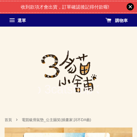
收到款項才會出貨，訂單確認後記得付款喔!
選單
購物車
›
首頁
電競級滑鼠墊_公主賜笑(插畫家:詞不DA藝)