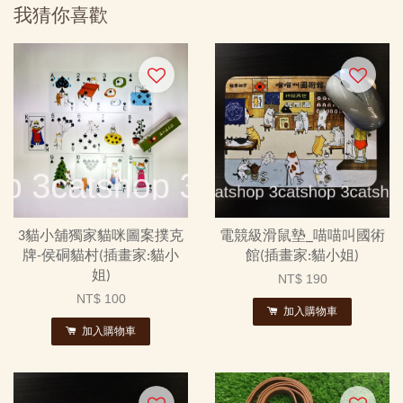
我猜你喜歡
3貓小舖獨家貓咪圖案撲克
電競級滑鼠墊_喵喵叫國術
牌-侯硐貓村(插畫家:貓小
館(插畫家:貓小姐)
姐)
NT$ 190
NT$ 100
加入購物車
加入購物車