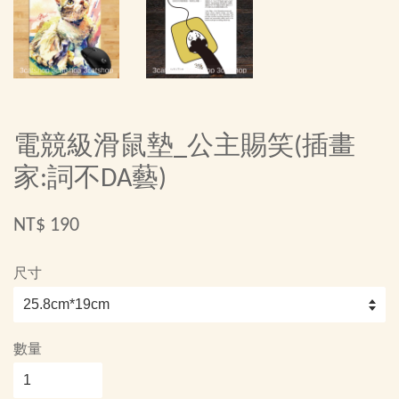
電競級滑鼠墊_公主賜笑(插畫
家:詞不DA藝)
NT$ 190
尺寸
數量