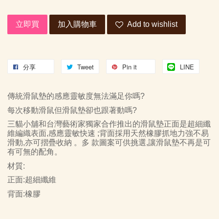
立即買
加入購物車
Add to wishlist
分享
Tweet
Pin it
LINE
傳統滑鼠墊的感應靈敏度無法滿足你嗎
?
每次移動滑鼠但滑鼠墊卻也跟著動嗎
?
三貓小舖和台灣藝術家獨家合作推出的滑鼠墊正面是超細纖
維編織表面
,
感應靈敏快速
;
背面採用天然橡膠抓地力強不易
滑動
,
亦可摺疊收納 。多 款圖案可供挑選
,
讓滑鼠墊不再是可
有可無的配角。
材質
:
正面
:
超細纖維
背面
:
橡膠