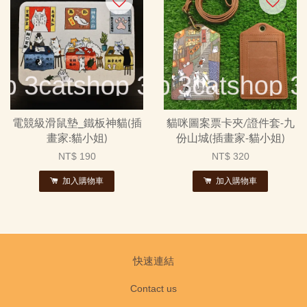
電競級滑鼠墊_鐵板神貓(插
貓咪圖案票卡夾/證件套-九
畫家:貓小姐)
份山城(插畫家-貓小姐)
NT$ 190
NT$ 320
加入購物車
加入購物車
快速連結
Contact us