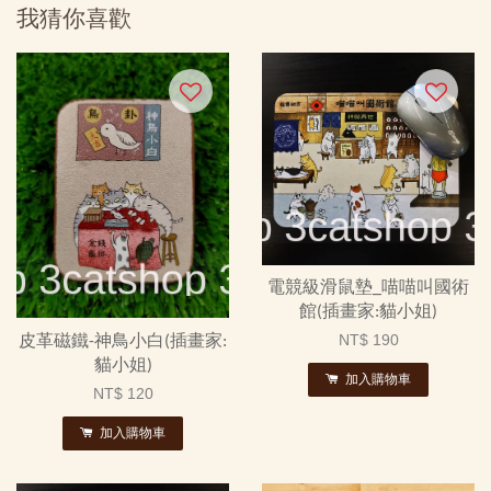
我猜你喜歡
電競級滑鼠墊_喵喵叫國術
館(插畫家:貓小姐)
NT$ 190
皮革磁鐵-神鳥小白(插畫家:
貓小姐)
加入購物車
NT$ 120
加入購物車