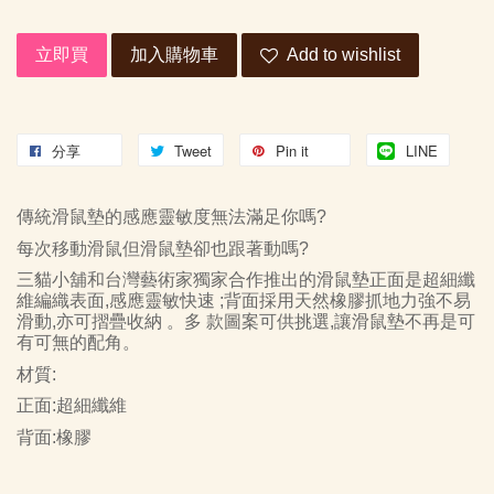
立即買
加入購物車
Add to wishlist
分享
Tweet
Pin it
LINE
傳統滑鼠墊的感應靈敏度無法滿足你嗎
?
每次移動滑鼠但滑鼠墊卻也跟著動嗎
?
三貓小舖和台灣藝術家獨家合作推出的滑鼠墊正面是超細纖
維編織表面
,
感應靈敏快速
;
背面採用天然橡膠抓地力強不易
滑動
,
亦可摺疊收納 。多 款圖案可供挑選
,
讓滑鼠墊不再是可
有可無的配角。
材質
:
正面
:
超細纖維
背面
:
橡膠