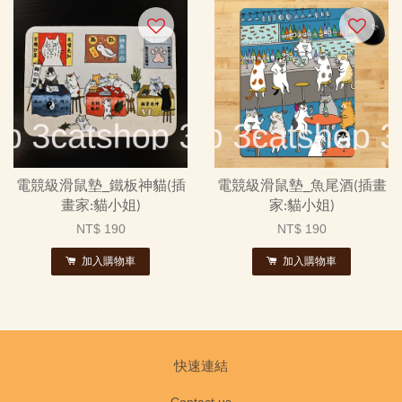
電競級滑鼠墊_鐵板神貓(插
電競級滑鼠墊_魚尾酒(插畫
畫家:貓小姐)
家:貓小姐)
NT$ 190
NT$ 190
加入購物車
加入購物車
快速連結