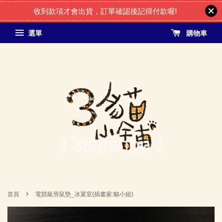
收到款項才會出貨，訂單確認後記得付款喔!
選單
購物車
›
首頁
電競級滑鼠墊_冰菓室(插畫家:貓小姐)