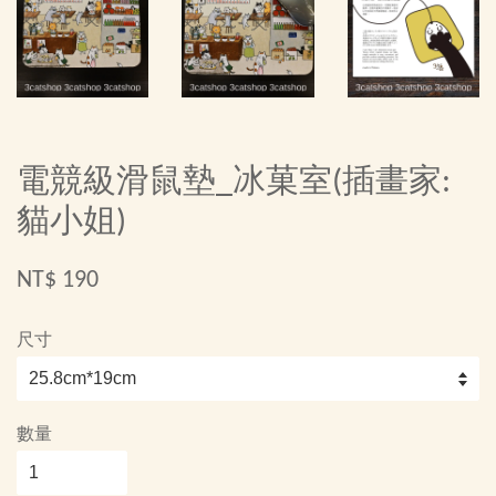
電競級滑鼠墊_冰菓室(插畫家:
貓小姐)
NT$ 190
尺寸
數量