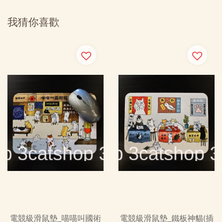
我猜你喜歡
電競級滑鼠墊_喵喵叫國術
電競級滑鼠墊_鐵板神貓(插