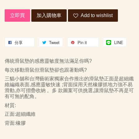
立即買
加入購物車
Add to wishlist
分享
Tweet
Pin it
LINE
傳統滑鼠墊的感應靈敏度無法滿足你嗎
?
每次移動滑鼠但滑鼠墊卻也跟著動嗎
?
三貓小舖和台灣藝術家獨家合作推出的滑鼠墊正面是超細纖
維編織表面
,
感應靈敏快速
;
背面採用天然橡膠抓地力強不易
滑動
,
亦可摺疊收納 。多 款圖案可供挑選
,
讓滑鼠墊不再是可
有可無的配角。
材質
:
正面
:
超細纖維
背面
:
橡膠