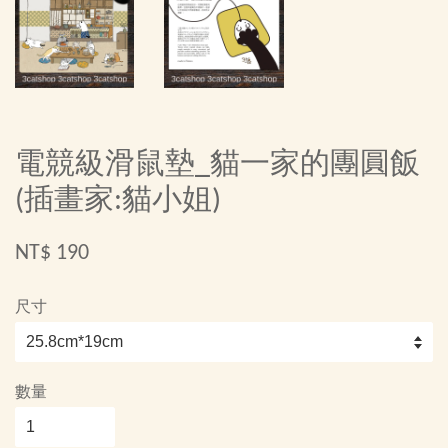
電競級滑鼠墊_貓一家的團圓飯
(插畫家:貓小姐)
NT$ 190
尺寸
數量