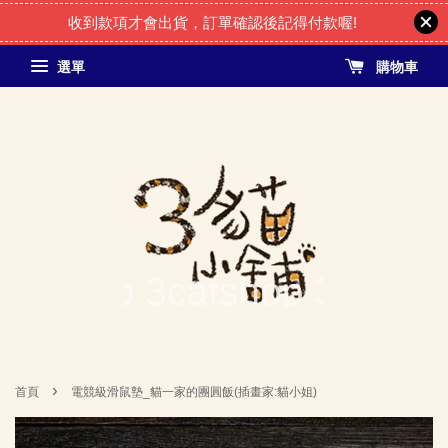
收到款項才會出貨，訂單確認後記得付款喔!
選單
購物車
›
首頁
電競級滑鼠墊_貓一家的團圓飯(插畫家:貓小姐)