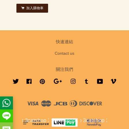
加入購物車
快速連結
Contact us
關注我們
Twitter
Facebook
Pinterest
Google
Instagram
Tumblr
YouTube
Vimeo
Visa
Master
JCB
Diners
Discover
Club