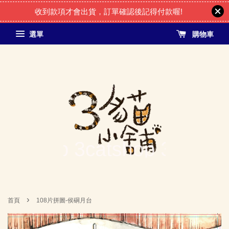
收到款項才會出貨，訂單確認後記得付款喔!
選單
購物車
›
首頁
108片拼圖-侯硐月台