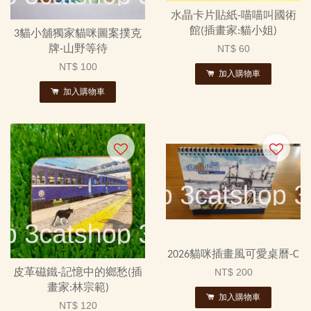
水晶卡片貼紙-喵喵叫國術
館(插畫家:貓小姐)
3貓小舖獨家貓咪圖案撲克
牌-山野等待
NT$ 60
NT$ 100
加入購物車
加入購物車
2026貓咪插畫風可愛桌曆-C
皮革磁鐵-記憶中的鄉愁(插
NT$ 200
畫家:林宗範)
加入購物車
NT$ 120