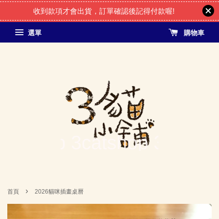
收到款項才會出貨，訂單確認後記得付款喔!
選單
購物車
›
首頁
2026貓咪插畫桌曆