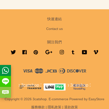
快速連結
Contact us
關注我們
Twitter
Facebook
Pinterest
Google
Instagram
Tumblr
YouTube
Vimeo
Visa
Master
JCB
Diners
Discover
Club
Copyright © 2026 3catshop. E-commerce Powered by
EasyStore
服務條款
|
隱私政策
|
退款政策