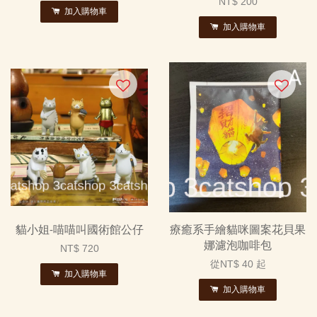
NT$ 200
加入購物車
加入購物車
貓小姐-喵喵叫國術館公仔
療癒系手繪貓咪圖案花貝果
娜濾泡咖啡包
NT$ 720
從
NT$ 40
起
加入購物車
加入購物車