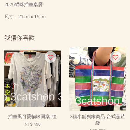
2026貓咪插畫桌曆
尺寸：21cm x 15cm
我猜你喜歡
插畫風可愛貓咪圖案T恤
3貓小舖獨家商品-台式茄芷
袋
NT$ 490