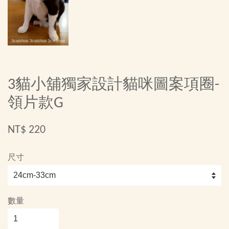
3貓小舖獨家設計貓咪圖案項圈-
領片款G
NT$ 220
尺寸
數量