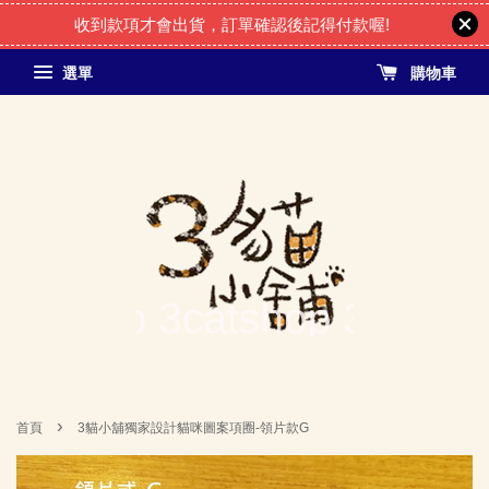
收到款項才會出貨，訂單確認後記得付款喔!
選單
購物車
›
首頁
3貓小舖獨家設計貓咪圖案項圈-領片款G