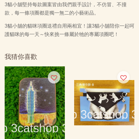
3貓小舖堅持每款圖案皆由我們親手設計，不仿冒、不撞
款，每一條項圈都是獨一無二的小藝術品。
3貓小舖的貓咪項圈送禮自用兩相宜！讓3貓小舖陪你一起呵
護貓咪的每一天～快來挑一條屬於牠的專屬項圈吧！
我猜你喜歡