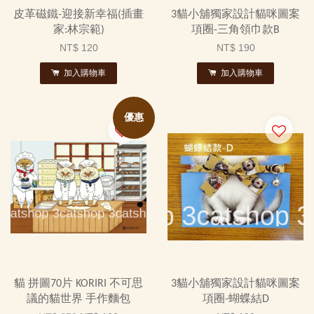
皮革磁鐵-迎接新幸福(插畫
3貓小舖獨家設計貓咪圖案
家:林宗範)
項圈-三角領巾款B
NT$ 120
NT$ 190
加入購物車
加入購物車
優惠
貓 拼圖70片 KORIRI 不可思
3貓小舖獨家設計貓咪圖案
議的貓世界 手作麵包
項圈-蝴蝶結D