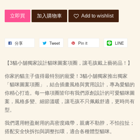
立即買
加入購物車
Add to wishlist
分享
Tweet
Pin it
LINE
【3貓小舖獨家設計貓咪圖案項圈，讓毛孩戴上藝術品！】
你家的貓主子值得最特別的寵愛！3貓小舖獨家推出獨家
「貓咪圖案項圈」，結合插畫風格與實用設計，專為愛貓的
你精心打造。每一條項圈皆印有我們原創設計的可愛貓咪圖
案，風格多變、細節溫暖，讓毛孩不只佩戴舒適，更時尚有
型。
我們選用輕盈耐用的高密度織帶，親膚不勒脖，不怕拉扯；
搭配安全快拆扣與調整扣環，適合各種體型貓咪。