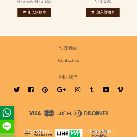
NT$ 250
NT$ 168
NT$ 190
加入購物車
加入購物車
快速連結
Contact us
關注我們
Twitter
Facebook
Pinterest
Google
Instagram
Tumblr
YouTube
Vimeo
Visa
Master
JCB
Diners
Discover
Club